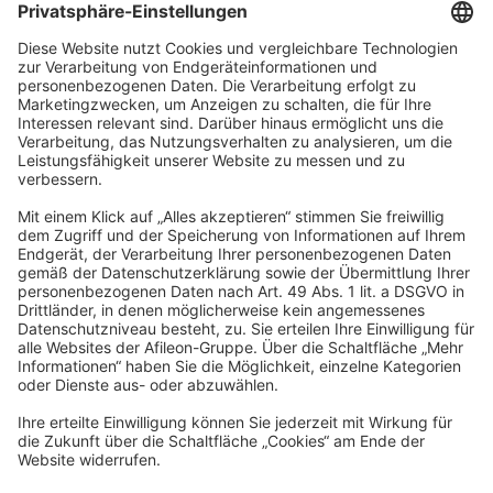
Bartsch und Kollegen Steuerberatung GmbH /
Conradt, Bartsch & Kollegen GmbH
Heidenkampsweg 74-76
20097 Hamburg
info@bartsch-kollegen.de
Impressum
Datenschutz
Barrierefreiheit
Cookies