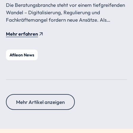
Die Beratungsbranche steht vor einem tiefgreifenden
Wandel – Digitalisierung, Regulierung und
Fachkräftemangel fordern neue Ansätze. Als
Beiratsmitglieder von Afileon begleiten Antoinette
Mehr erfahren
Hiebeler-Hasner und Jan-Menko Grummer diese
Transformation mit ihrer langjährigen Erfahrung und
sprechen im Interview über ihre Vision für die
Afileon News
Steuerkanzlei der Zukunft.
Mehr Artikel anzeigen