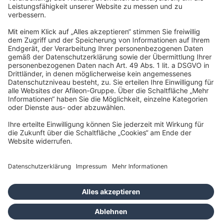
Conradt, Bartsch & Kollegen GmbH
Heidenkampsweg 74-76
20097 Hamburg
info@bartsch-kollegen.de
Impressum
Datenschutz
Barrierefreiheit
Cookies