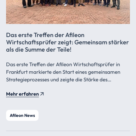
Das erste Treffen der Afileon
Wirtschaftsprüfer
zeigt: Gemeinsam stärker
als die Summe der Teile!
Das erste Treffen der Afileon Wirtschaftsprüfer in
Frankfurt markierte den Start eines gemeinsamen
Strategieprozesses und zeigte die Stärke des
Verbunds: vielfältige Spezialisierungen, internationale
Mehr erfahren
Erfahrung und ein starkes Gemeinschaftsgefühl als
Basis für zukünftiges Wachstum.
Afileon News