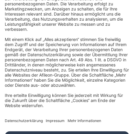
Bartsch und Kollegen Steuerberatung GmbH /
Conradt, Bartsch & Kollegen GmbH
Heidenkampsweg 74-76
20097 Hamburg
info@bartsch-kollegen.de
Impressum
Datenschutz
Barrierefreiheit
Cookies